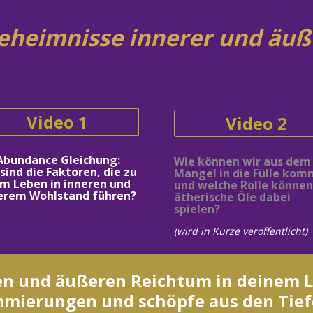
 Geheimnisse innerer und äu
Video 1
Video 2
Abundance Gleichung: 
Wie können wir aus dem 
sind die Faktoren, die zu 
Mangel in die Fülle kom
m Leben in inneren und 
und welche Rolle können 
erem Wohlstand führen?
ätherische Öle dabei 
spielen?
(wird in Kürze veröffentlicht)
n und äußeren Reichtum in deinem Le
mierungen und schöpfe aus den Tief