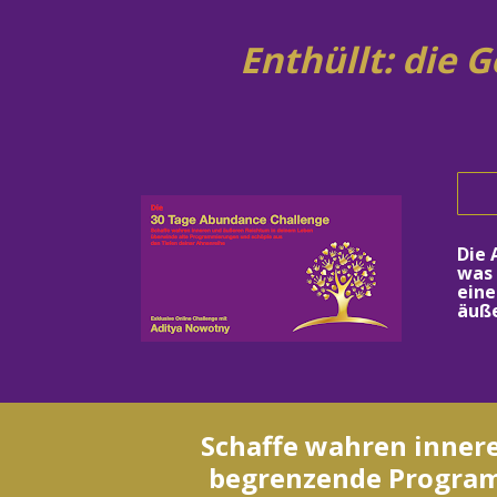
Enthüllt: die
Die 
was 
eine
äuß
Schaffe wahren innere
begrenzende Program