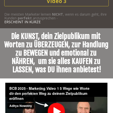
Video 3
Die meisten Marketer lernen 
NICHT
, wenn es darum geht, ihre 
Kunden 
perfekt
 anzusprechen -
ERSCHEINT IN KÜRZE
Die KUNST, dein Zielpublikum mit 
Worten zu ÜBERZEUGEN, zur Handlung 
zu BEWEGEN und emotional zu 
NÄHREN,  um sie alles KAUFEN zu 
LASSEN, was DU ihnen anbietest!