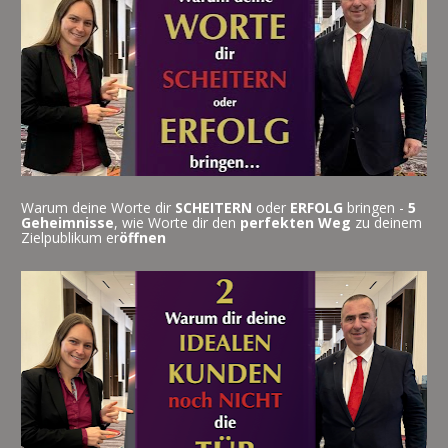
Warum deine Worte dir 
SCHEITERN
 oder 
ERFOLG
 bringen - 
5 
Geheimnisse
, wie Worte dir den 
perfekten
Weg
 zu deinem 
Zielpublikum er
öffnen