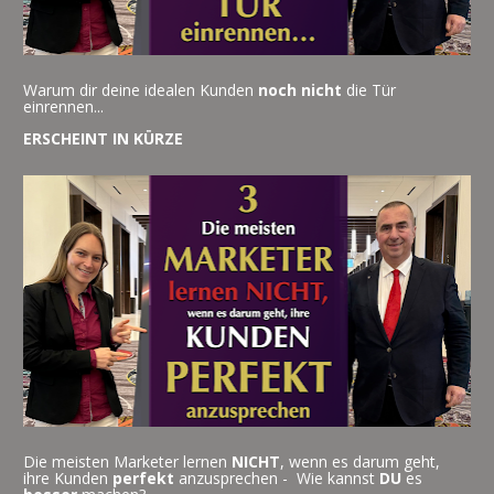
Warum dir deine idealen Kunden 
noch nicht
 die Tür 
einrennen...
ERSCHEINT IN KÜRZE
Die meisten Marketer lernen 
NICHT
, wenn es darum geht, 
ihre Kunden 
perfekt
 anzusprechen -  Wie kannst 
DU
 es 