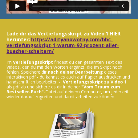
Möchtest du tiefer gehen?
Lade dir das Vertiefungsskript zu Video 1 HIER 
Dann schaue JETZT das Webinar
herunter: 
https://adityanowotny.com/bbc-
"Schreibe, veröffentliche und
vertiefungsskript-1-warum-92-prozent-aller-
buecher-scheitern/
geniesse Erfolg mit deinem
Bestseller-Buch"
Im 
Vertiefungsskript
 findest du den gesamten Text des 
Videos, den du mit den Worten ergänzt, die im Skript noch 
fehlen. Speichere dir 
nach deiner
Bearbeitung
 dieses 
interakiven pdf - du kannst es auch auf Papier ausdrucken und 
handschriftlich bearbeiten -  
Vertiefungsskript zu Video 1
als pdf ab und sichere es dir in deiner 
"Vom Traum zum 
Bestseller-Buch"
-Datei auf deinem Computer, um jederzeit 
wieder darauf zugreifen und damit arbeiten zu können.