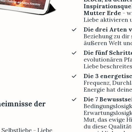
Inspirationsque
Mutter Erde 
- w
Liebe aktivieren
Die drei Arten 
Beziehung zu dir 
äußeren Welt und
Die fünf Schritt
evolutionären Pf
Liebe beschreites
Frequenz, Durchl
Energie hat deine
Die 7 Bewusstse
eimnisse der 
Bedingungslosigke
Erwartungslosigke
Mut, das ewige Hie
du diese Qualitä
 
Selbstliebe - Liebe 