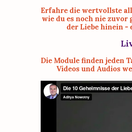
Erfahre die wertvollste al
wie du es noch nie zuvor
der Liebe hinein -
Li
Die Module finden jeden T
Videos und Audios wer