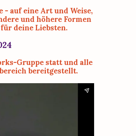
 - auf eine Art und Weise, 
endere und höhere Formen 
für deine Liebsten.
024
rks-Gruppe statt und alle 
ereich bereitgestellt.