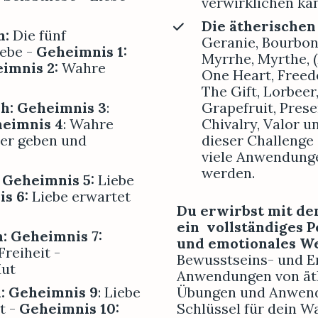
verwirklichen ka
Die ätherischen
: 
Die fünf 
Geranie, Bourbon 
ebe -
Geheimnis 1:
Myrrhe, 
Myrthe, (
imnis 2: 
Wahre 
One Heart, Freed
The Gift, Lorbeer,
0h: Geheimnis 3
: 
Grapefruit, Prese
eimnis 4
: Wahre 
Chivalry, Valor 
er geben und 
dieser Challenge 
viele Anwendunge
werden. 
: Geheimnis 5:
 Liebe 
is 6
:
 Liebe erwartet 
Du erwirbst mit de
ein  vollständiges 
h: Geheimnis 7:
und emotionales W
Freiheit -
Bewusstseins- und E
Mut
Anwendungen von äthe
h: Geheimnis 9
: Liebe 
Übungen und Anwendu
t -
Geheimnis 10:
Schlüssel für dein Wa