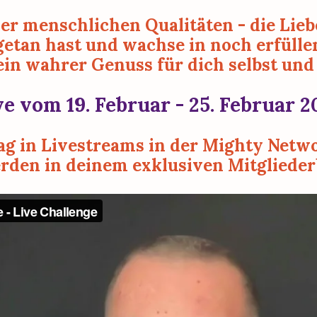
ler menschlichen Qualitäten - die Liebe
 getan hast und wachse in noch erfüll
 ein wahrer Genuss für dich selbst und 
ve vom 19. Februar - 25. Februar 2
ag in Livestreams in der Mighty Netwo
den in deinem exklusiven Mitgliederb