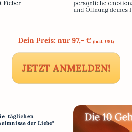
t Fieber
persönliche emotiona
und Öffnung deines 
Dein Preis: nur 97,- €
(inkl. USt)
JETZT ANMELDEN!
e  täglichen 
Livesendungen  in der "10 Geheimnisse der Liebe" 