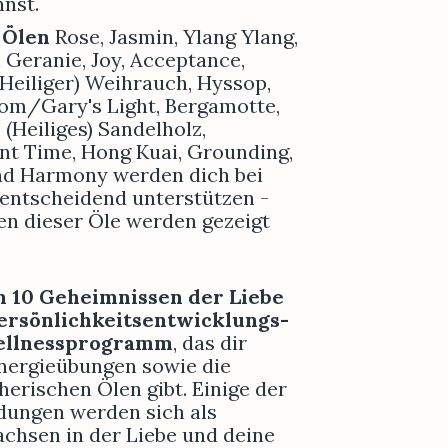
nnst.
 Ölen
 Rose, Jasmin, Ylang Ylang, 
Geranie, Joy, 
Acceptance
, 
Heiliger) Weihrauch, Hyssop, 
om/Gary's Light, Bergamotte, 
 (Heiliges) Sandelholz, 
nt Time, Hong Kuai, Grounding, 
und Harmony
 werden dich bei 
entscheidend unterstützen - 
n dieser Öle werden gezeigt 
n 10 Geheimnissen der Liebe 
Persönlichkeitsentwicklungs- 
ellnessprogramm
, das dir 
nergieübungen sowie die 
rischen Ölen gibt. Einige der 
ngen werden sich als 
chsen in der Liebe und deine 