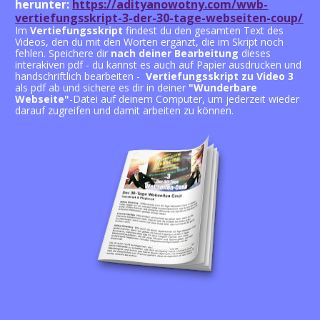
Wunderbare Webseiten
herunter: 
https://adityanowotny.com/wwb-
Bootcamp
vertiefungsskript-3-der-30-tage-webseiten-coup/
Im 
Vertiefungsskript
 findest du den gesamten Text des 
KLICKE JETZT!
Videos, den du mit den Worten ergänzt, die im Skript noch 
fehlen. Speichere dir 
nach deiner
Bearbeitung
 dieses 
interakiven pdf - du kannst es auch auf Papier ausdrucken und 
handschriftlich bearbeiten -  
Vertiefungsskript zu Video 3
als pdf ab und sichere es dir in deiner 
"Wunderbare 
Webseite"
-Datei auf deinem Computer, um jederzeit wieder 
darauf zugreifen und damit arbeiten zu können.