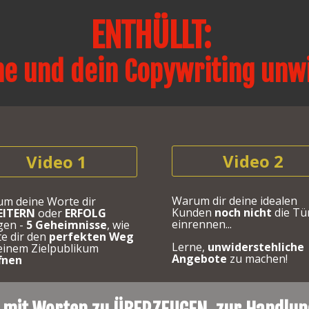
ENTHÜLLT: 
he und dein Copywriting unwi
Video 2
Video 1
Warum dir deine idealen 
Warum deine Worte dir 
Kunden 
noch nicht
 die Tür
EITERN
 oder 
ERFOLG
einrennen...
gen - 
5 Geheimnisse
, wie 
e dir den 
perfekten
Weg
Lerne, 
unwiderstehliche 
einem Zielpublikum 
Angebote 
zu
machen!
fnen