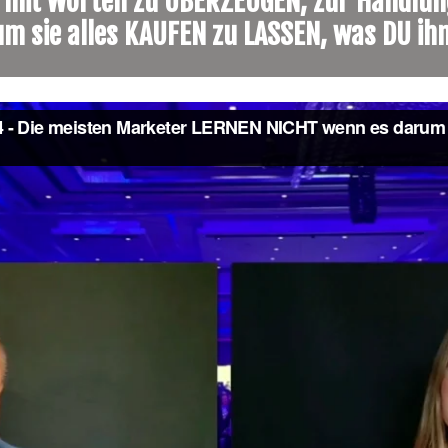
m mit Worten zu ÜBERZEUGEN, zur Handlun
um sie alles KAUFEN zu LASSEN, was DU ihn