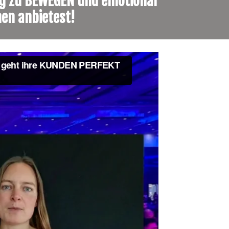
g zu BEWEGEN und emotional 
en anbietest!