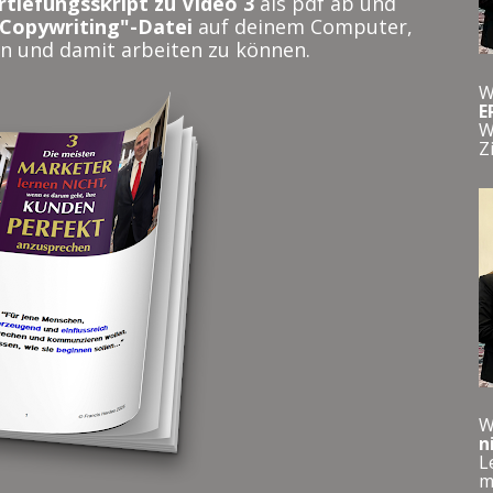
rtiefungsskript zu Video 3
 als pdf ab und 
n Copywriting"-Datei
 auf deinem Computer, 
en und damit arbeiten zu können.
W
E
W
Z
W
n
L
m