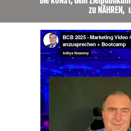
Die KUNST, dein Zielpubliku
zu NÄHREN,  