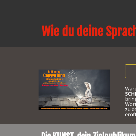
Wie du deine Sprac
SCH
brin
Wort
zu d
er
öf