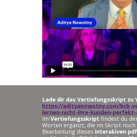
https://adityanowotny.com/bcb-ve
lernen-nicht-ihre-kunden-perfekt
Im 
Vertiefungsskript
 findest du d
Worten ergänzt, die im Skript noch f
Bearbeitung dieses
 interakiven pd